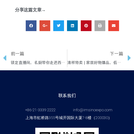
分享这篇文章→
前一篇
下一篇
锁定直播间，名厨带你走进西餐料理
清样特卖 | 家居好物爆品，低至47元起！
联系我们
+86-21-3339 2222
info@imsinoexpo.com
上海市虹桥路355号城开国际大厦7-8楼（200030）