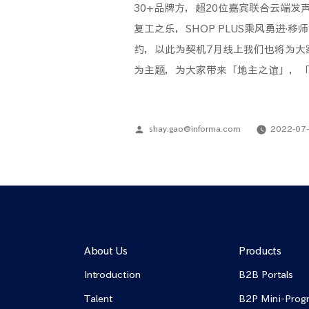
30+品牌方，超20位嘉宾联合云端发
复工之乐，SHOP PLUS乘风勇进·
约，以此为契机7月线上我们也将为大
为主题，为大家带来「地主之谊」，
shay.gao@informa.com
2022-07
About Us
Products
Introduction
B2B Portals
Talent
B2P Mini-Prog