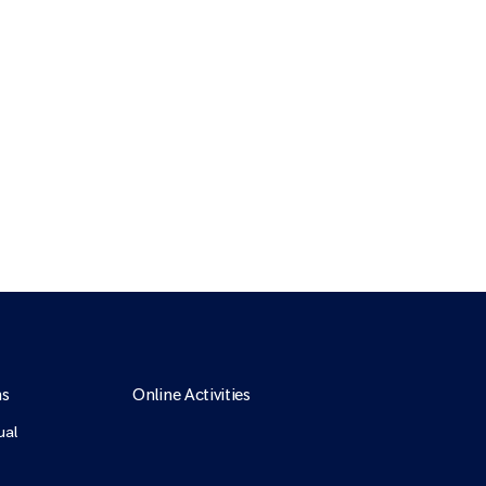
ns
Online Activities
ual